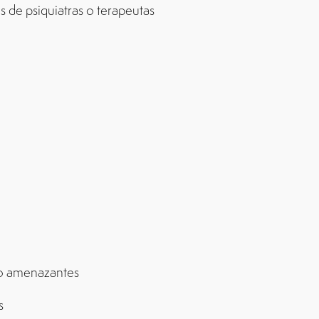
s de psiquiatras o terapeutas
xto amenazantes
es