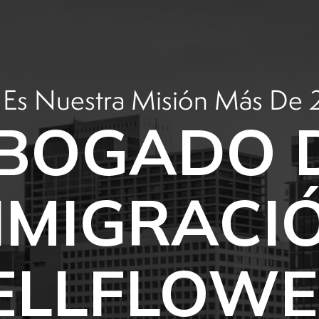
 Es Nuestra Misión Más De 
BOGADO 
NMIGRACI
ELLFLOWE