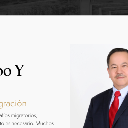
po Y
gración
fíos migratorios,
to es necesario. Muchos