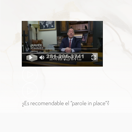
/
00:00
00:29
¿Es recomendable el ”parole in place”?