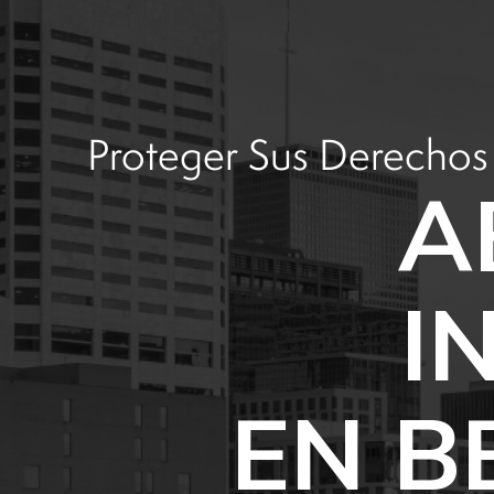
Proteger Sus Derechos
A
I
EN B